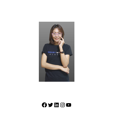
®
Garnvini Rojwongwara
CFP
Financial Planner
Facebook
Twitter
LinkedIn
Instagram
YouTube